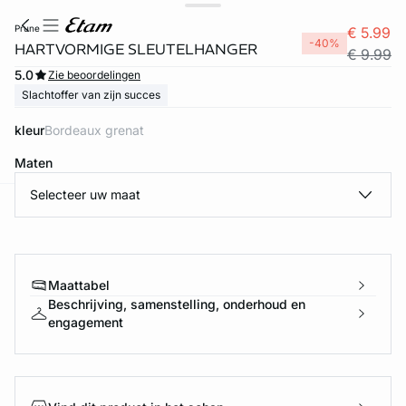
prune
€ 5.99
-40%
HARTVORMIGE SLEUTELHANGER
€ 9.99
5.0
Zie beoordelingen
Slachtoffer van zijn succes
kleur
bordeaux grenat
Maten
Selecteer uw maat
ard
question
Maattabel
Beschrijving, samenstelling, onderhoud en
engagement