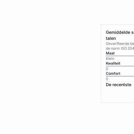
Gemiddelde sc
talen
Geverifieerde b
de norm ISO 20
Maat
Klein
Kwaliteit
0
Comfort
0
De recentste