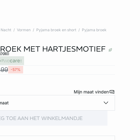
Nacht
Vormen
Pyjama broek en short
Pyjama broek
ROEK MET HARTJESMOTIEF
ingen
xt
.99
-57%
Mijn maat vinden
maat
G TOE AAN HET WINKELMANDJE