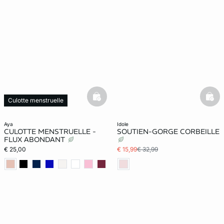
basketfull
bask
Culotte menstruelle
Web Only
aya
idole
CULOTTE MENSTRUELLE -
SOUTIEN-GORGE CORBEILLE
FLUX ABONDANT
€ 25,00
€ 15,99
€ 32,99