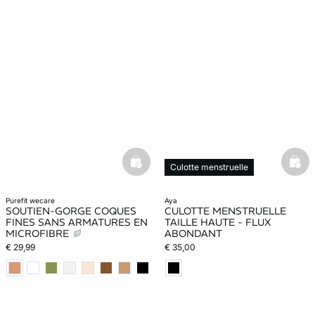
basketfull
bask
Culotte menstruelle
Web Only
purefit wecare
aya
SOUTIEN-GORGE COQUES
CULOTTE MENSTRUELLE
FINES SANS ARMATURES EN
TAILLE HAUTE - FLUX
MICROFIBRE
ABONDANT
€ 29,99
€ 35,00