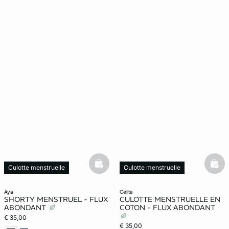
basketfull
bask
Culotte menstruelle
Culotte menstruelle
Web Only
aya
celita
SHORTY MENSTRUEL - FLUX
CULOTTE MENSTRUELLE EN
ABONDANT
COTON - FLUX ABONDANT
€ 35,00
€ 35,00