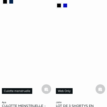
basketfull
bask
Culotte menstruelle
Web Only
Web Only
aya
john
CULOTTE MENSTRUELLE -
LOT DE 3 SHORTYS EN