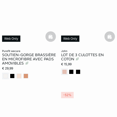
basketfull
bask
Web Only
Web Only
purefit wecare
john
SOUTIEN-GORGE BRASSIÈRE
LOT DE 3 CULOTTES EN
EN MICROFIBRE AVEC PADS
COTON
AMOVIBLES
€ 15,99
€ 29,99
-52%