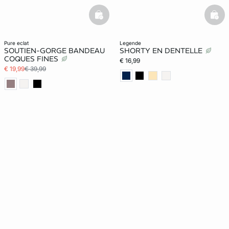
basketfull
bask
pure eclat
legende
SOUTIEN-GORGE BANDEAU
SHORTY EN DENTELLE
COQUES FINES
€ 16,99
€ 19,99
€ 39,99