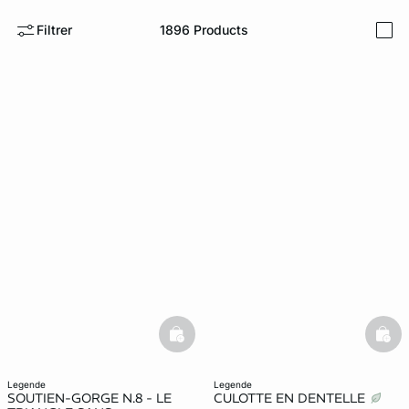
Filtrer
1896
Products
i
ard
question
basketfull
bask
legende
legende
SOUTIEN-GORGE N.8 - LE
CULOTTE EN DENTELLE