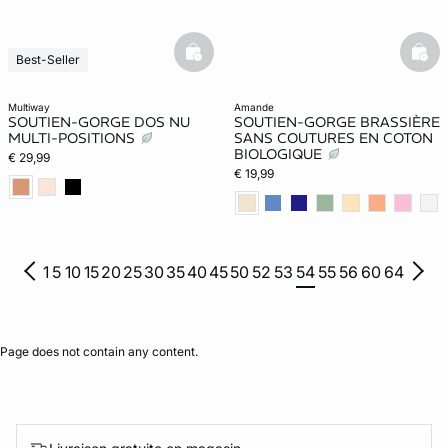
basketfull
bask
Best-Seller
multiway
amande
SOUTIEN-GORGE DOS NU
SOUTIEN-GORGE BRASSIÈRE
MULTI-POSITIONS
SANS COUTURES EN COTON
BIOLOGIQUE
€ 29,99
€ 19,99
1
5
10
15
20
25
30
35
40
45
50
52
53
54
55
56
60
64
Page does not contain any content.