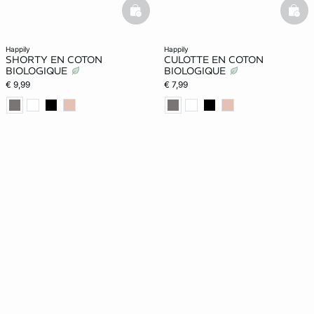
basketfull
bask
happily
happily
SHORTY EN COTON
CULOTTE EN COTON
BIOLOGIQUE
BIOLOGIQUE
€ 9,99
€ 7,99