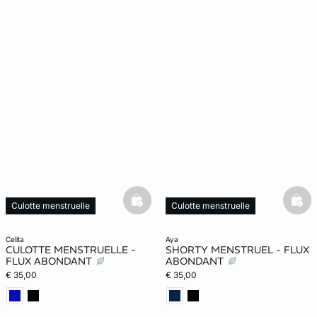
basketfull
bask
Culotte menstruelle
Culotte menstruelle
Web Only
Web Only
celita
aya
CULOTTE MENSTRUELLE -
SHORTY MENSTRUEL - FLUX
FLUX ABONDANT
ABONDANT
€ 35,00
€ 35,00