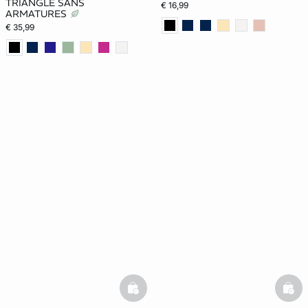
TRIANGLE SANS
€ 16,99
ARMATURES
€ 35,99
basketfull
bask