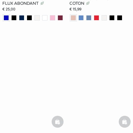
FLUX ABONDANT
COTON
€ 25,00
€ 15,99
basketfull
bask