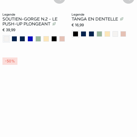
basketfull
bask
legende
legende
SOUTIEN-GORGE N.2 - LE
TANGA EN DENTELLE
PUSH-UP PLONGEANT
€ 16,99
€ 39,99
-50%