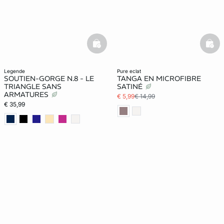
basketfull
bask
legende
pure eclat
SOUTIEN-GORGE N.8 - LE
TANGA EN MICROFIBRE
TRIANGLE SANS
SATINÉ
ARMATURES
€ 5,99
€ 14,99
€ 35,99