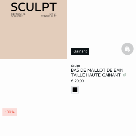
bask
Gainant
sculpt
BAS DE MAILLOT DE BAIN
TAILLE HAUTE GAINANT
€ 29,99
-30%