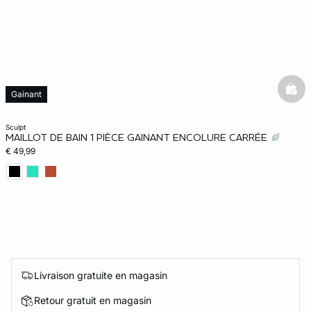
bask
Gainant
sculpt
MAILLOT DE BAIN 1 PIÈCE GAINANT ENCOLURE CARRÉE
€ 49,99
Livraison gratuite en magasin
Retour gratuit en magasin