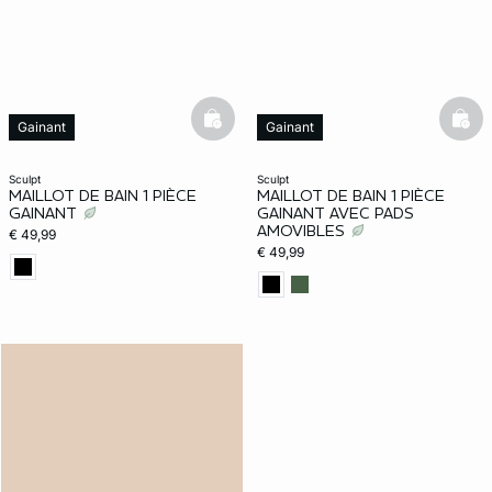
basketfull
bask
Gainant
Gainant
sculpt
sculpt
MAILLOT DE BAIN 1 PIÈCE
MAILLOT DE BAIN 1 PIÈCE
GAINANT
GAINANT AVEC PADS
AMOVIBLES
€ 49,99
€ 49,99