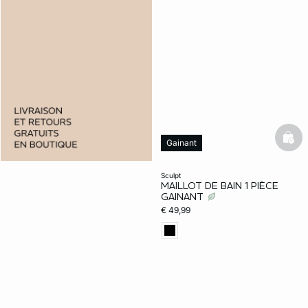
bask
Gainant
Web Only
sculpt
MAILLOT DE BAIN 1 PIÈCE
GAINANT
€ 49,99