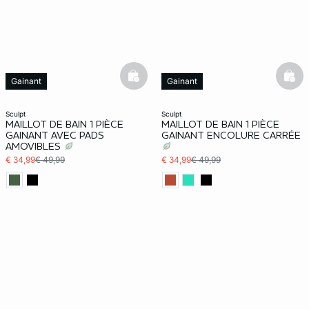
basketfull
bask
Gainant
Gainant
sculpt
sculpt
MAILLOT DE BAIN 1 PIÈCE
MAILLOT DE BAIN 1 PIÈCE
GAINANT AVEC PADS
GAINANT ENCOLURE CARRÉE
AMOVIBLES
€ 34,99
€ 49,99
€ 34,99
€ 49,99