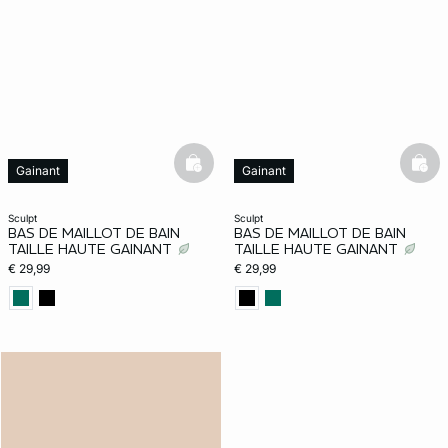
basketfull
bask
Gainant
Gainant
Web Only
sculpt
sculpt
BAS DE MAILLOT DE BAIN
BAS DE MAILLOT DE BAIN
TAILLE HAUTE GAINANT
TAILLE HAUTE GAINANT
€ 29,99
€ 29,99