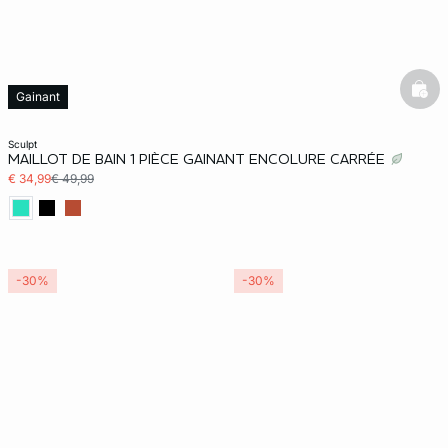
bask
Gainant
sculpt
MAILLOT DE BAIN 1 PIÈCE GAINANT ENCOLURE CARRÉE
€ 34,99
€ 49,99
-30%
-30%