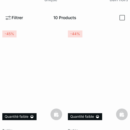
ard
question
Filtrer
10
Products
i
-45%
-44%
basketfull
bask
Quantité faible
Quantité faible