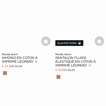
basketfull
bask
Quantité faible
beastly beach
beastly beach
KIMONO EN COTON À
PANTALON FLUIDE
IMPRIMÉ LÉOPARD
ÉLASTIQUÉ EN COTON À
IMPRIMÉ LÉOPARD
€ 24,99
€ 45,99
€ 19,99
€ 35,99