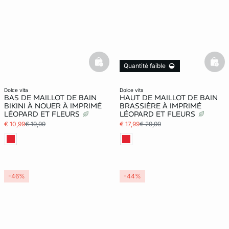
basketfull
bask
Quantité faible
dolce vita
dolce vita
BAS DE MAILLOT DE BAIN
HAUT DE MAILLOT DE BAIN
BIKINI À NOUER À IMPRIMÉ
BRASSIÈRE À IMPRIMÉ
LÉOPARD ET FLEURS
LÉOPARD ET FLEURS
€ 10,99
€ 19,99
€ 17,99
€ 29,99
-46%
-44%