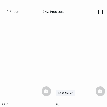
ard
question
Filtrer
242
Products
i
basketfull
bask
Best-Seller
bliss2
eloa