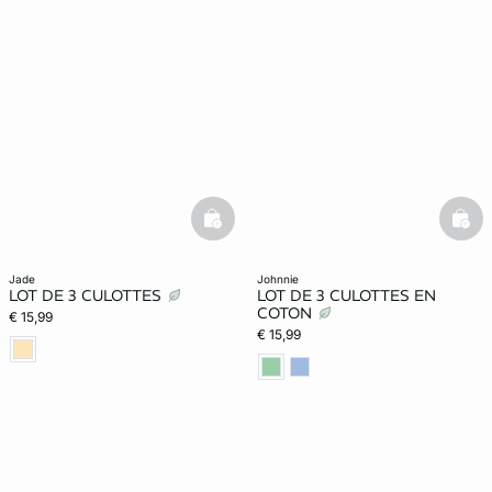
basketfull
bask
jade
johnnie
LOT DE 3 CULOTTES
LOT DE 3 CULOTTES EN
COTON
€ 15,99
€ 15,99