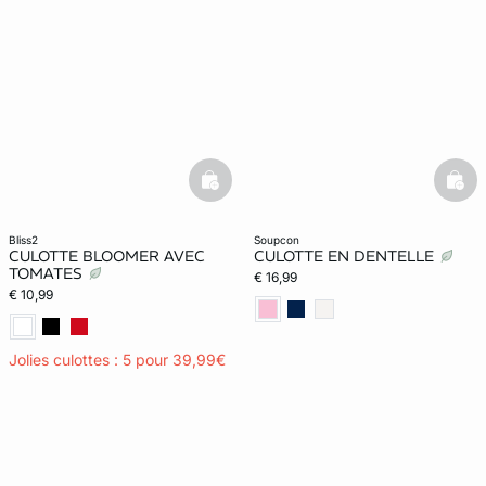
basketfull
bask
bliss2
soupcon
CULOTTE BLOOMER AVEC
CULOTTE EN DENTELLE
TOMATES
€ 16,99
€ 10,99
Jolies culottes : 5 pour 39,99€