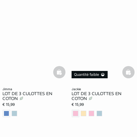
basketfull
bask
Quantité faible
jimma
jackie
LOT DE 3 CULOTTES EN
LOT DE 3 CULOTTES EN
COTON
COTON
€ 15,99
€ 15,99