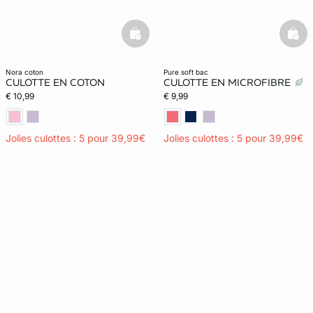
basketfull
bask
nora coton
pure soft bac
CULOTTE EN COTON
CULOTTE EN MICROFIBRE
€ 10,99
€ 9,99
Jolies culottes : 5 pour 39,99€
Jolies culottes : 5 pour 39,99€