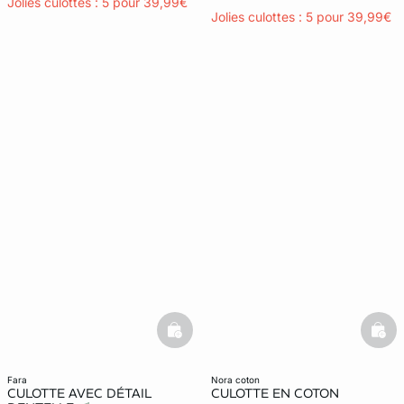
Jolies culottes : 5 pour 39,99€
Jolies culottes : 5 pour 39,99€
basketfull
bask
fara
nora coton
CULOTTE AVEC DÉTAIL
CULOTTE EN COTON