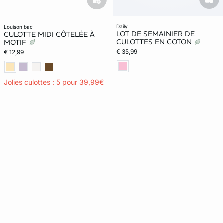
bask
basketfull
daily
louison bac
LOT DE SEMAINIER DE
CULOTTE MIDI CÔTELÉE À
CULOTTES EN COTON
MOTIF
€ 35,99
€ 12,99
Jolies culottes : 5 pour 39,99€