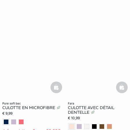
basketfull
bask
pure soft bac
fara
CULOTTE EN MICROFIBRE
CULOTTE AVEC DÉTAIL
DENTELLE
€ 9,99
€ 10,99