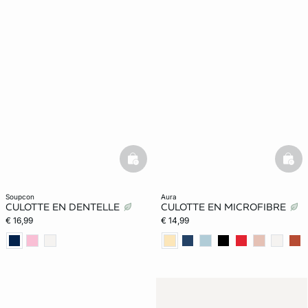
basketfull
bask
soupcon
aura
CULOTTE EN DENTELLE
CULOTTE EN MICROFIBRE
€ 16,99
€ 14,99