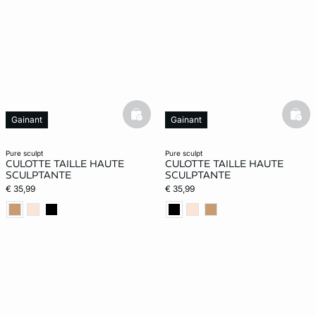
basketfull
bask
Gainant
Gainant
pure sculpt
pure sculpt
CULOTTE TAILLE HAUTE
CULOTTE TAILLE HAUTE
SCULPTANTE
SCULPTANTE
€ 35,99
€ 35,99