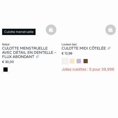
basketfull
bask
Culotte menstruelle
Web Only
nalya
louison bac
CULOTTE MENSTRUELLE
CULOTTE MIDI CÔTELÉE
AVEC DÉTAIL EN DENTELLE -
€ 12,99
FLUX ABONDANT
€ 30,00
Jolies culottes : 5 pour 39,99€