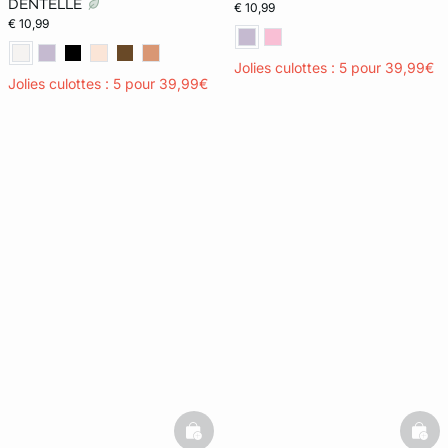
DENTELLE
€ 10,99
€ 10,99
Jolies culottes : 5 pour 39,99€
Jolies culottes : 5 pour 39,99€
basketfull
bask