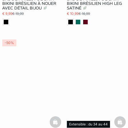
BIKINI BRÉSILIEN À NOUER
BIKINI BRÉSILIEN HIGH LEG
AVEC DÉTAIL BIJOU
SATINÉ
€ 9,99
€ 19,99
€ 10,99
€ 16,99
-50%
basketfull
bask
Extensible : du 34 au 44