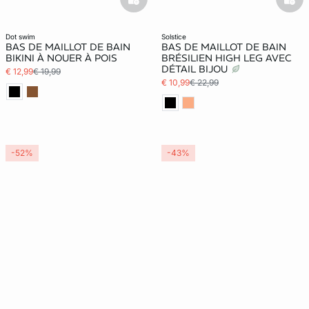
basketfull
bask
dot swim
solstice
BAS DE MAILLOT DE BAIN
BAS DE MAILLOT DE BAIN
BIKINI À NOUER À POIS
BRÉSILIEN HIGH LEG AVEC
DÉTAIL BIJOU
€ 12,99
€ 19,99
€ 10,99
€ 22,99
-52%
-43%