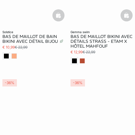
basketfull
bask
solstice
gemma swim
BAS DE MAILLOT DE BAIN
BAS DE MAILLOT BIKINI AVEC
BIKINI AVEC DÉTAIL BIJOU
DÉTAILS STRASS - ETAM X
HÔTEL MAHFOUF
€ 10,99
€ 22,99
€ 12,99
€ 22,99
-36%
-36%