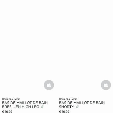
basketfull
bask
harmonie swim
harmonie swim
BAS DE MAILLOT DE BAIN
BAS DE MAILLOT DE BAIN
BRÉSILIEN HIGH LEG
SHORTY
€ 16,99
€ 16,99