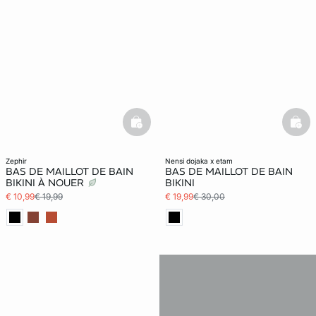
basketfull
bask
zephir
nensi dojaka x etam
BAS DE MAILLOT DE BAIN
BAS DE MAILLOT DE BAIN
BIKINI À NOUER
BIKINI
€ 10,99
€ 19,99
€ 19,99
€ 30,00