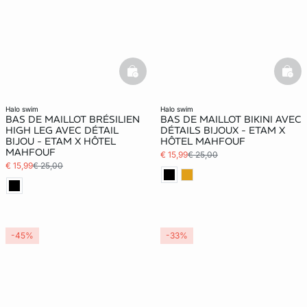
basketfull
bask
halo swim
halo swim
BAS DE MAILLOT BRÉSILIEN
BAS DE MAILLOT BIKINI AVEC
HIGH LEG AVEC DÉTAIL
DÉTAILS BIJOUX - ETAM X
BIJOU - ETAM X HÔTEL
HÔTEL MAHFOUF
MAHFOUF
€ 15,99
€ 25,00
€ 15,99
€ 25,00
-45%
-33%