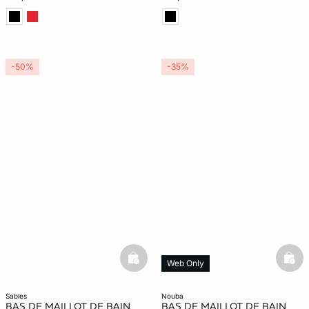
-50%
-35%
basketfull
bask
Web Only
sables
nouba
BAS DE MAILLOT DE BAIN
BAS DE MAILLOT DE BAIN