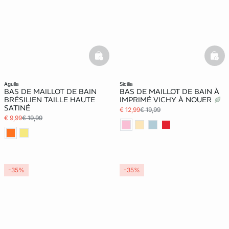
basketfull
bask
agulla
sicilia
BAS DE MAILLOT DE BAIN
BAS DE MAILLOT DE BAIN À
BRÉSILIEN TAILLE HAUTE
IMPRIMÉ VICHY À NOUER
SATINÉ
€ 12,99
€ 19,99
€ 9,99
€ 19,99
-35%
-35%