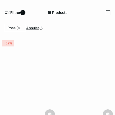
ard
question
Filtrer
15
Products
1
i
Currently Refined by Couleurs: Rose
Annuler
Rose
-52%