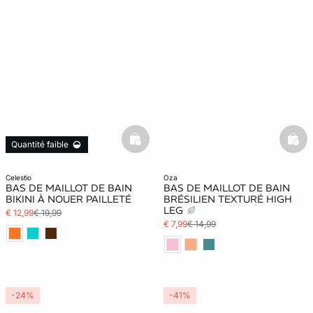
basketfull
bask
Quantité faible
celestio
oza
BAS DE MAILLOT DE BAIN
BAS DE MAILLOT DE BAIN
BIKINI À NOUER PAILLETÉ
BRÉSILIEN TEXTURÉ HIGH
LEG
€ 12,99
€ 19,99
€ 7,99
€ 14,99
-24%
-41%