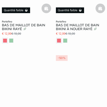
basketfull
bask
Quantité faible
Quantité faible
portofino
portofino
BAS DE MAILLOT DE BAIN
BAS DE MAILLOT DE BAIN
BIKINI RAYÉ
BIKINI À NOUER RAYÉ
€ 12,99
€ 19,99
€ 12,99
€ 19,99
-50%