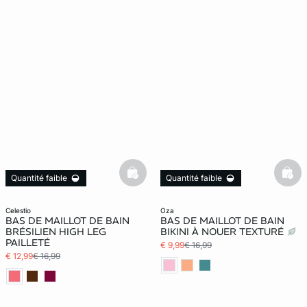
basketfull
bask
Quantité faible
Quantité faible
celestio
oza
BAS DE MAILLOT DE BAIN
BAS DE MAILLOT DE BAIN
BRÉSILIEN HIGH LEG
BIKINI À NOUER TEXTURÉ
PAILLETÉ
€ 9,99
€ 16,99
€ 12,99
€ 16,99