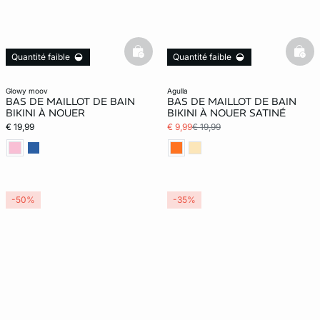
basketfull
bask
Quantité faible
Quantité faible
glowy moov
agulla
BAS DE MAILLOT DE BAIN
BAS DE MAILLOT DE BAIN
BIKINI À NOUER
BIKINI À NOUER SATINÉ
€ 19,99
€ 9,99
€ 19,99
-50%
-35%