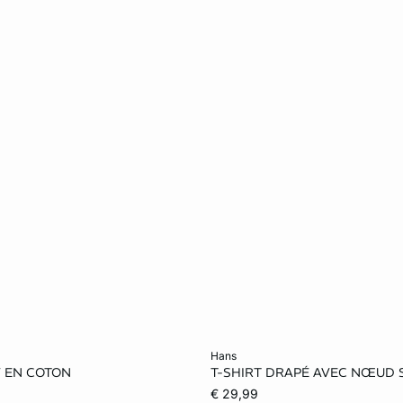
er
Ajouter au panier
hans
V EN COTON
T-SHIRT DRAPÉ AVEC NŒUD 
S
M
L
XS
S
M
€ 29,99