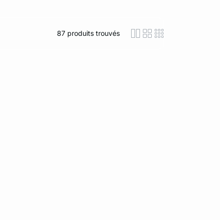
87
produits trouvés
icon-layout-detaile
icon-layout-class
icon-layout-m