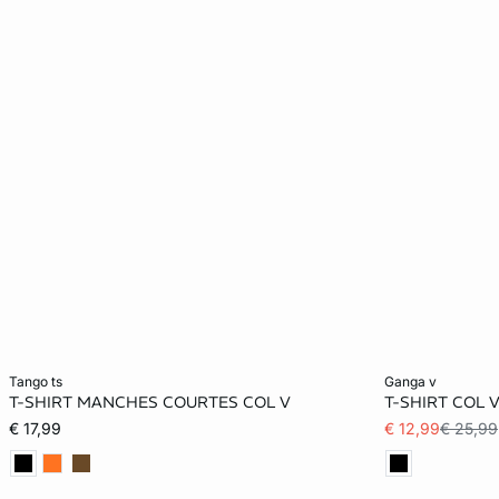
Ajouter au panier
Ajouter au pani
tango ts
ganga v
T-SHIRT MANCHES COURTES COL V
T-SHIRT COL 
XS
S
M
L
XS
€ 17,99
€ 12,99
€ 25,99