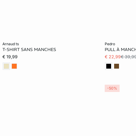
Ajouter au panier
Ajouter au pani
arnaud ts
pedro
T-SHIRT SANS MANCHES
PULL À MANCH
XS
S
M
L
XS
€ 19,99
€ 22,99
€ 39,9
-50%