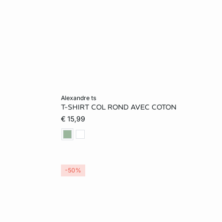
Ajouter au panier
alexandre ts
T-SHIRT COL ROND AVEC COTON
L
XS
S
M
L
€ 15,99
XL
-50%