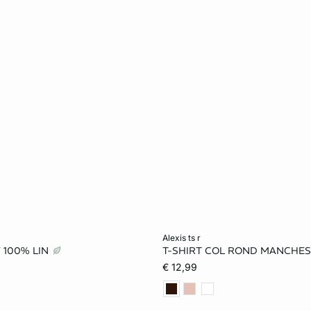
er
Ajouter au panier
alexis ts r
V 100% LIN
T-SHIRT COL ROND MANCHE
XS
S
M
€ 12,99