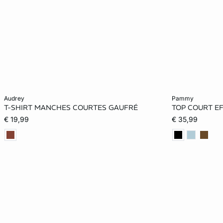
Ajouter au panier
Ajouter au pani
audrey
pammy
T-SHIRT MANCHES COURTES GAUFRÉ
TOP COURT E
XS
S
M
L
XS
€ 19,99
€ 35,99
XL