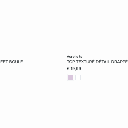
er
Ajouter au panier
aurelie ts
FFET BOULE
TOP TEXTURÉ DÉTAIL DRAPPÉ
S
M
L
XS
S
M
€ 19,99
XL