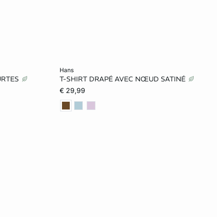
Ajouter au panier
hans
URTES
T-SHIRT DRAPÉ AVEC NŒUD SATINÉ
L
XS
S
M
L
€ 29,99