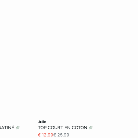
Ajouter au panier
julia
SATINÉ
TOP COURT EN COTON
L
S
M
L
XL
€ 12,99
€ 25,99