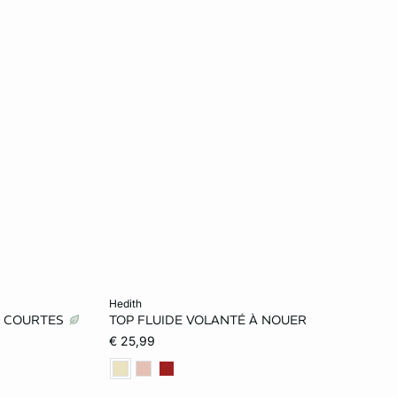
Ajouter au panier
hedith
S COURTES
TOP FLUIDE VOLANTÉ À NOUER
L
XS
S
M
L
€ 25,99