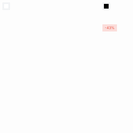
XL
2XL
XL
-43%