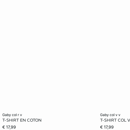
Ajouter au panier
Ajouter au pani
gaby col r v
gaby col v v
T-SHIRT EN COTON
T-SHIRT COL 
XS
S
M
L
XS
€ 17,99
€ 17,99