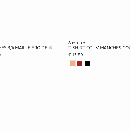
er
Ajouter au panier
alexis ts v
ES 3/4 MAILLE FROIDE
T-SHIRT COL V MANCHES CO
S
M
L
XS
S
M
9
€ 12,99