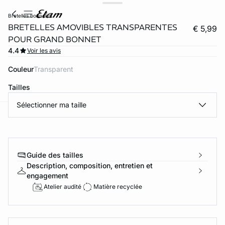
bretelles bonnet d
BRETELLES AMOVIBLES TRANSPARENTES
€ 5,99
POUR GRAND BONNET
4.4
Voir les avis
Couleur
transparent
Tailles
Sélectionner ma taille
ard
question
Guide des tailles
Description, composition, entretien et
engagement
Atelier audité
Matière recyclée