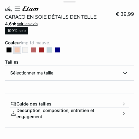
milky
€ 39,99
CARACO EN SOIE DÉTAILS DENTELLE
4.6
Voir les avis
100% soie
Couleur
imp fd mauve.
Tailles
Sélectionner ma taille
ard
question
Guide des tailles
Description, composition, entretien et
engagement