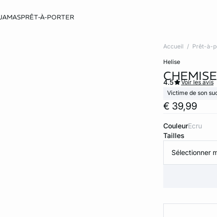
JAMAS
PRÊT-À-PORTER
Accueil
Prêt-à-p
helise
CHEMISE
4.5
Voir les avis
Victime de son su
€ 39,99
Couleur
ecru
Tailles
Sélectionner m