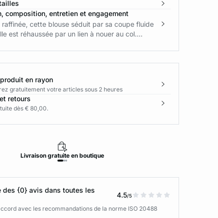
ailles
n, composition, entretien et engagement
 raffinée, cette blouse séduit par sa coupe fluide
lle est réhaussée par un lien à nouer au col....
 produit en rayon
rez gratuitement votre articles sous 2 heures
et retours
tuite dès € 80,00.
Livraison
gratuite
en boutique
Retour
des {0} avis dans toutes les
4.5
/5
n accord avec les recommandations de la norme ISO 20488