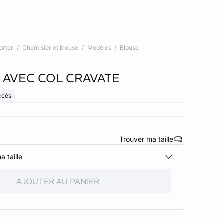
orter
Chemisier et blouse
Modèles
Blouse
 AVEC COL CRAVATE
ccès
Trouver ma taille
a taille
AJOUTER AU PANIER