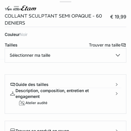
triple action
COLLANT SCULPTANT SEMI OPAQUE - 60
€ 19,99
DENIERS
Couleur
noir
Tailles
Trouver ma taille
Sélectionner ma taille
ard
question
Guide des tailles
Description, composition, entretien et
engagement
Atelier audité
Trouver ce produit en rayon