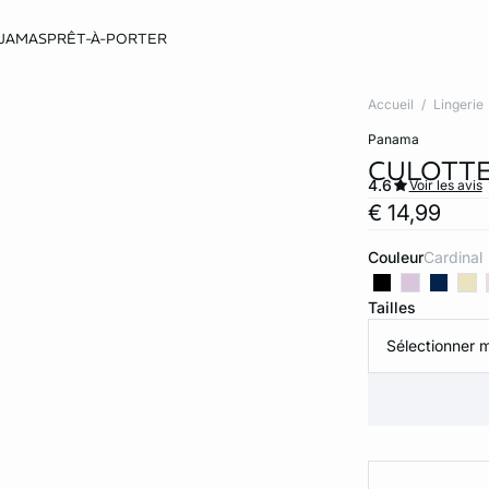
JAMAS
PRÊT-À-PORTER
Accueil
Lingerie
panama
CULOTTE
4.6
Voir les avis
€ 14,99
Couleur
cardinal
Tailles
Sélectionner m