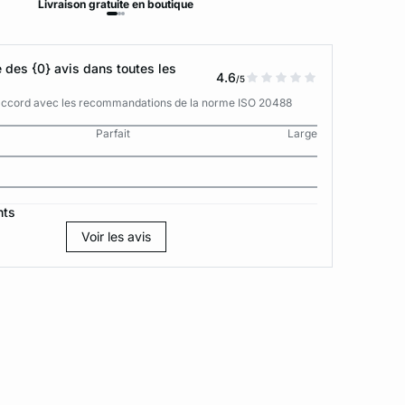
Livraison
gratuite
en boutique
Retour
des {0} avis dans toutes les
4.6
/5
n accord avec les recommandations de la norme ISO 20488
Parfait
Large
nts
Voir les avis