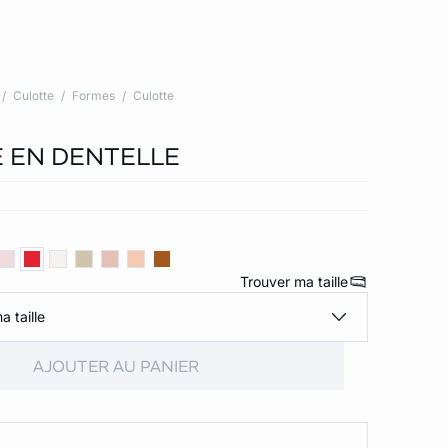
Culotte
Formes
Culotte
 EN DENTELLE
Trouver ma taille
a taille
AJOUTER AU PANIER