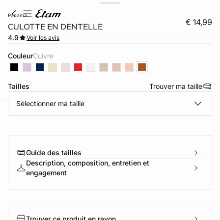
panama
€ 14,99
CULOTTE EN DENTELLE
4.9
Voir les avis
Couleur
cuivre
Tailles
Trouver ma taille
Sélectionner ma taille
ard
question
Guide des tailles
Description, composition, entretien et
engagement
Trouver ce produit en rayon