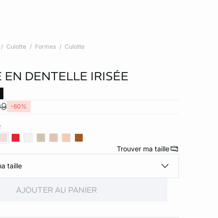
Culotte
Formes
Culotte
 EN DENTELLE IRISÉE
99
-60%
r
Trouver ma taille
a taille
AJOUTER AU PANIER