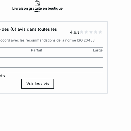
Livraison
gratuite
en boutique
Retour
des {0} avis dans toutes les
4.6
/5
n accord avec les recommandations de la norme ISO 20488
Parfait
Large
nts
Voir les avis