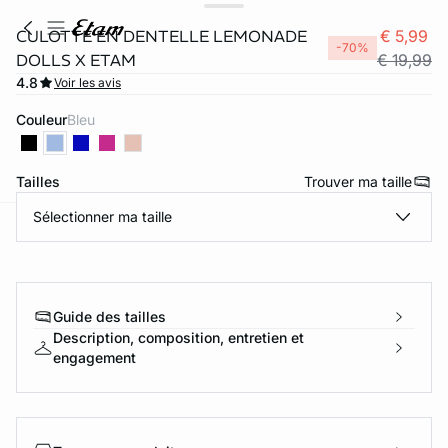
CULOTTE EN DENTELLE LEMONADE
€ 5,99
-70%
DOLLS X ETAM
€ 19,99
4.8
Voir les avis
Couleur
bleu
Tailles
Trouver ma taille
Sélectionner ma taille
ard
question
Guide des tailles
Description, composition, entretien et
engagement