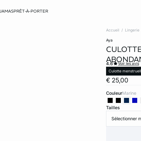
JAMAS
PRÊT-À-PORTER
Accueil
Lingerie
aya
CULOTTE
ABONDA
4.6
Voir les avis
Culotte menstruel
€ 25,00
Couleur
marine
Tailles
Sélectionner m