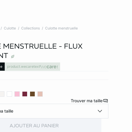
Culotte
Collections
Culotte menstruelle
 MENSTRUELLE - FLUX
NT
le
product.wecaretext
Trouver ma taille
a taille
AJOUTER AU PANIER