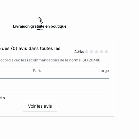
Livraison
gratuite
en boutique
Retour
des {0} avis dans toutes les
4.6
/5
n accord avec les recommandations de la norme ISO 20488
Parfait
Large
nts
Voir les avis