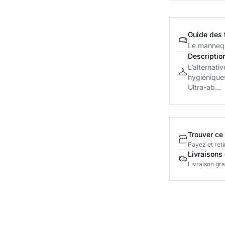
Guide des t
Le mannequ
Descriptio
L’alternati
hygiéniques
Ultra-ab...
Trouver ce
Payez et reti
Livraisons 
Livraison gra