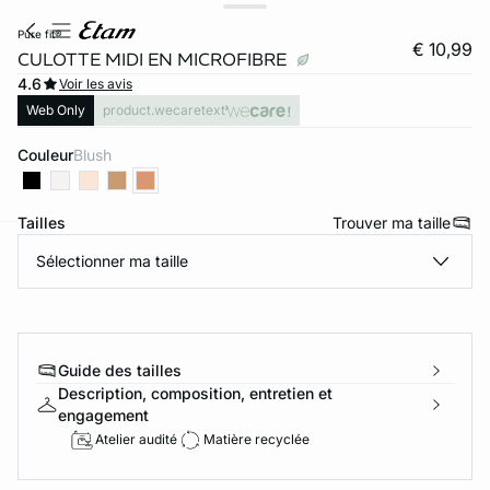
pure fit®
€ 10,99
CULOTTE MIDI EN MICROFIBRE
4.6
Voir les avis
Web Only
product.wecaretext
Couleur
blush
Tailles
Trouver ma taille
Sélectionner ma taille
ard
question
Guide des tailles
Description, composition, entretien et
engagement
Atelier audité
Matière recyclée