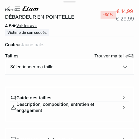
pierrette
€ 14,99
-50%
DÉBARDEUR EN POINTELLE
€ 29,99
4.5
Voir les avis
Victime de son succès
Couleur
jaune pale.
Tailles
Trouver ma taille
Sélectionner ma taille
ard
question
Guide des tailles
Description, composition, entretien et
engagement