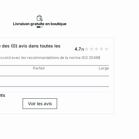
Livraison
gratuite
en boutique
Retour
des {0} avis dans toutes les
4.7
/5
n accord avec les recommandations de la norme ISO 20488
Parfait
Large
nts
Voir les avis