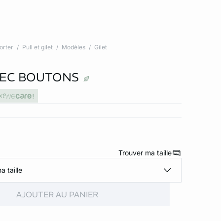
orter
Pull et gilet
Modèles
Gilet
VEC BOUTONS
xt
Trouver ma taille
a taille
AJOUTER AU PANIER