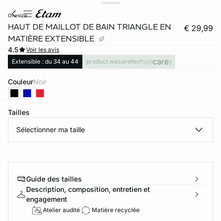
onesize
HAUT DE MAILLOT DE BAIN TRIANGLE EN
€ 29,99
MATIÈRE EXTENSIBLE
4.5
Voir les avis
Extensible : du 34 au 44
product.wecaretext
Couleur
noir
Tailles
ard
question
Sélectionner ma taille
Guide des tailles
Description, composition, entretien et
engagement
Atelier audité
Matière recyclée