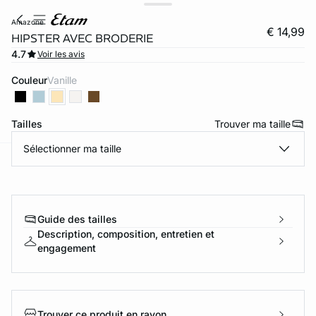
amazone
€ 14,99
HIPSTER AVEC BRODERIE
4.7
Voir les avis
Couleur
vanille
Tailles
Trouver ma taille
Sélectionner ma taille
ard
question
Guide des tailles
Description, composition, entretien et
engagement
Trouver ce produit en rayon