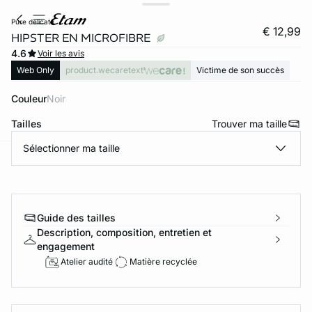
pure delicate
€ 12,99
HIPSTER EN MICROFIBRE
4.6
Voir les avis
Web Only
product.wecaretext
Victime de son succès
Couleur
noir
Tailles
Trouver ma taille
Sélectionner ma taille
ard
question
Guide des tailles
Description, composition, entretien et
engagement
Atelier audité
Matière recyclée