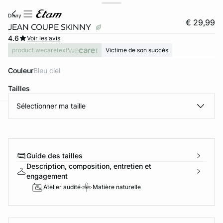
dinny
€ 29,99
JEAN COUPE SKINNY
4.6
Voir les avis
product.wecaretext
Victime de son succès
Couleur
bleu ciel
Tailles
Sélectionner ma taille
ard
question
Guide des tailles
Description, composition, entretien et
engagement
Atelier audité
Matière naturelle