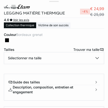
wmu legging
€ 24,99
-4%
LEGGING MATIÈRE THERMIQUE
€ 25,99
4.6
Voir les avis
Collection thermique
Victime de son succès
Couleur
bordeaux grenat
Tailles
Trouver ma taille
Sélectionner ma taille
ard
question
Guide des tailles
Description, composition, entretien et
engagement