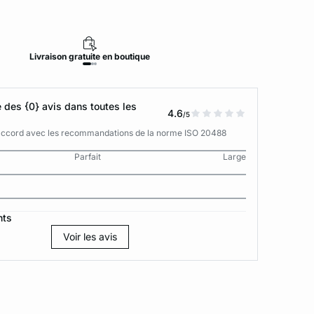
Livraison
gratuite
en boutique
Retour
des {0} avis dans toutes les
4.6
/5
n accord avec les recommandations de la norme ISO 20488
Parfait
Large
nts
Voir les avis