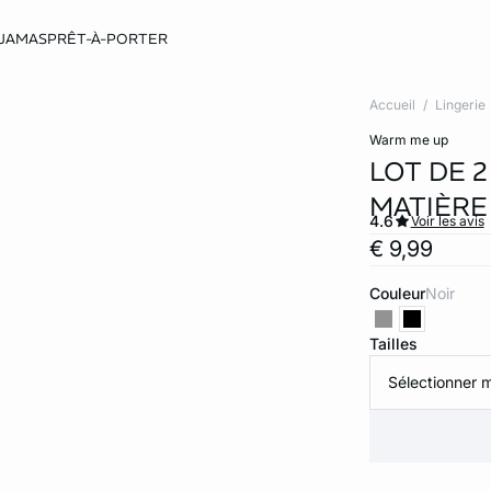
JAMAS
PRÊT-À-PORTER
Accueil
Lingerie
warm me up
LOT DE 
MATIÈRE
4.6
Voir les avis
€ 9,99
Couleur
noir
Tailles
Sélectionner m