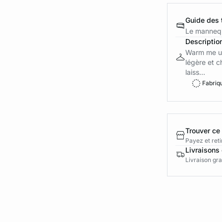
Guide des t
Le mannequ
Descriptio
Warm me up
légère et c
laiss...
Fabriq
Trouver ce
Payez et reti
Livraisons 
Livraison gra