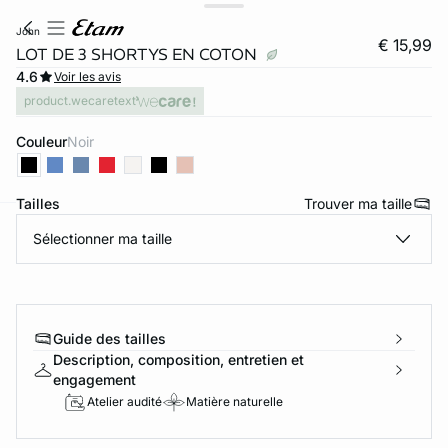
john
€ 15,99
LOT DE 3 SHORTYS EN COTON
4.6
Voir les avis
product.wecaretext
Couleur
noir
Tailles
Trouver ma taille
Sélectionner ma taille
ard
question
Guide des tailles
Description, composition, entretien et
engagement
Atelier audité
Matière naturelle