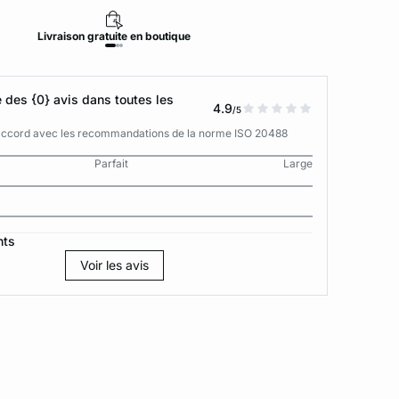
Livraison
gratuite
en boutique
Retour
des {0} avis dans toutes les
4.9
/5
n accord avec les recommandations de la norme ISO 20488
Parfait
Large
nts
Voir les avis