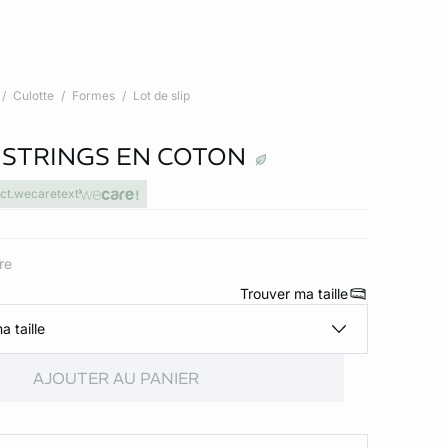
Culotte
Formes
Lot de slip
7 STRINGS EN COTON
ct.wecaretext
ore
Trouver ma taille
a taille
AJOUTER AU PANIER