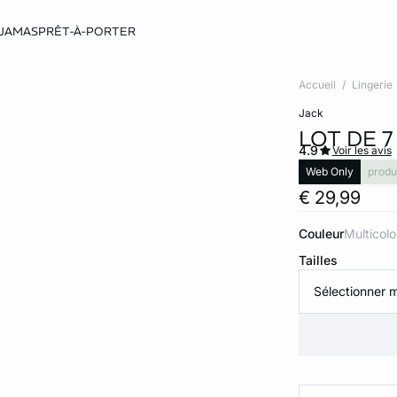
JAMAS
PRÊT-À-PORTER
Accueil
Lingerie
jack
LOT DE 
4.9
Voir les avis
Web Only
produ
€ 29,99
Couleur
multicol
Tailles
Sélectionner m