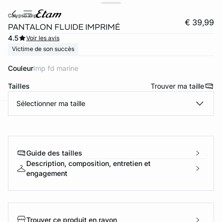
calypso imp
€ 39,99
PANTALON FLUIDE IMPRIMÉ
4.5
Voir les avis
Victime de son succès
Couleur
imp fd marine
Tailles
Trouver ma taille
Sélectionner ma taille
ard
question
Guide des tailles
Description, composition, entretien et
engagement
Trouver ce produit en rayon