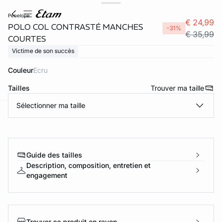
penelope
€ 24,99
POLO COL CONTRASTÉ MANCHES
-31%
€ 35,99
COURTES
Victime de son succès
Couleur
ecru
Tailles
Trouver ma taille
Sélectionner ma taille
ard
question
Guide des tailles
Description, composition, entretien et
engagement
Trouver ce produit en rayon