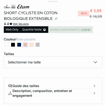
coton 360
€ 5,99
SHORT CYCLISTE EN COTON
-60%
€ 14,99
BIOLOGIQUE EXTENSIBLE
4.4
Voir les avis
Web Only
Quantité faible
product.wecaretext
Couleur
rose poudre
Tailles
ard
question
Sélectionner ma taille
Guide des tailles
Description, composition, entretien et
engagement