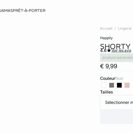
JAMAS
PRÊT-À-PORTER
Accueil
Lingerie
happily
SHORTY 
4.6
Voir les avis
product.wecarete
€ 9,99
Couleur
noir
Tailles
Sélectionner m