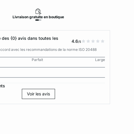
Livraison
gratuite
en boutique
Retour
des {0} avis dans toutes les
4.6
/5
n accord avec les recommandations de la norme ISO 20488
Parfait
Large
nts
Voir les avis