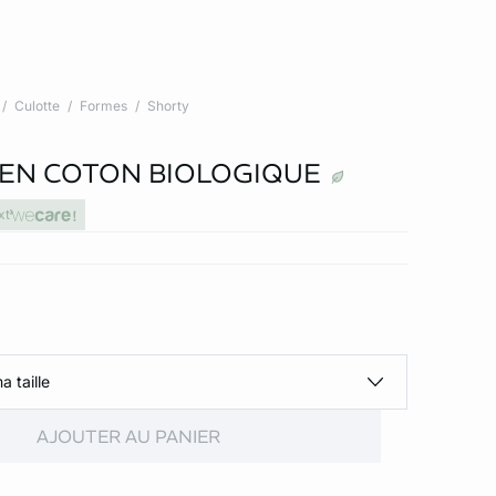
Culotte
Formes
Shorty
EN COTON BIOLOGIQUE
xt
a taille
AJOUTER AU PANIER