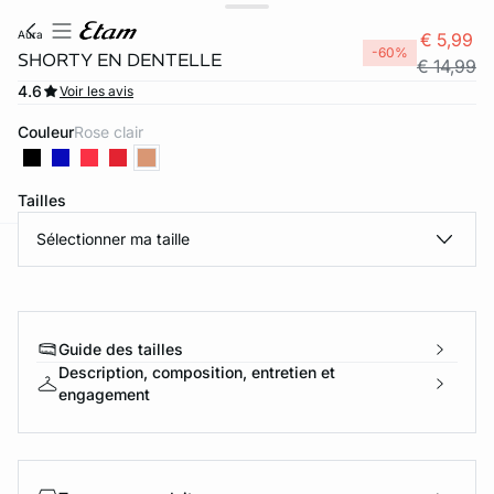
aura
€ 5,99
-60%
SHORTY EN DENTELLE
€ 14,99
4.6
Voir les avis
Couleur
rose clair
Tailles
Sélectionner ma taille
ard
question
Guide des tailles
Description, composition, entretien et
engagement