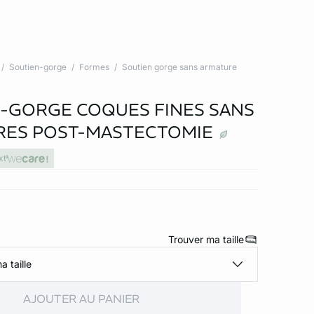
Soutien-gorge
Formes
Soutien gorge sans armature
-GORGE COQUES FINES SANS
RES POST-MASTECTOMIE
xt
Trouver ma taille
a taille
AJOUTER AU PANIER