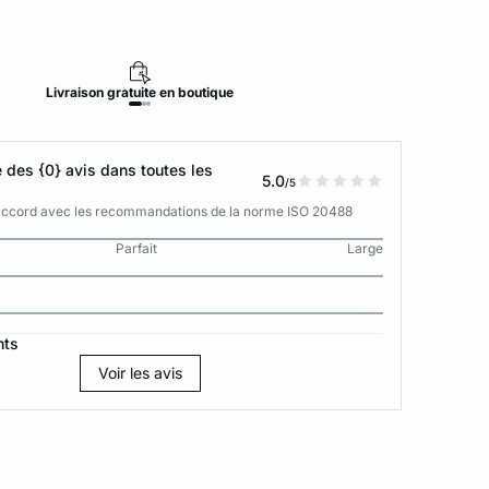
Livraison
gratuite
en boutique
Retour
des {0} avis dans toutes les
5.0
/5
n accord avec les recommandations de la norme ISO 20488
Parfait
Large
nts
Voir les avis