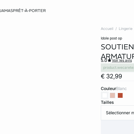
JAMAS
PRÊT-À-PORTER
Accueil
Lingerie
idole post op
SOUTIEN
ARMATU
5.0
Voir les avis
product.wecarete
€ 32,99
Couleur
blanc
Tailles
Sélectionner m