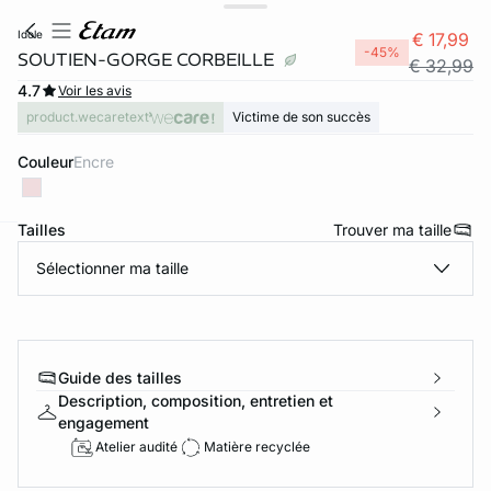
idole
€ 17,99
-45%
SOUTIEN-GORGE CORBEILLE
€ 32,99
4.7
Voir les avis
product.wecaretext
Victime de son succès
Couleur
encre
Tailles
Trouver ma taille
ard
question
Sélectionner ma taille
Guide des tailles
Description, composition, entretien et
engagement
Atelier audité
Matière recyclée