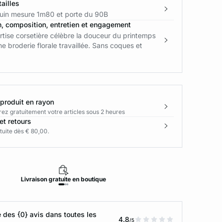
ailles
in mesure 1m80 et porte du 90B
n, composition, entretien et engagement
tise corsetière célèbre la douceur du printemps
ne broderie florale travaillée. Sans coques et
 produit en rayon
rez gratuitement votre articles sous 2 heures
et retours
tuite dès € 80,00.
Livraison
gratuite
en boutique
Retour
des {0} avis dans toutes les
4.8
/5