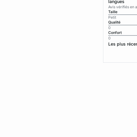
langues
Avis vérifiés e
Taille
Petit
Qualité
0
Confort
0
Les plus réce