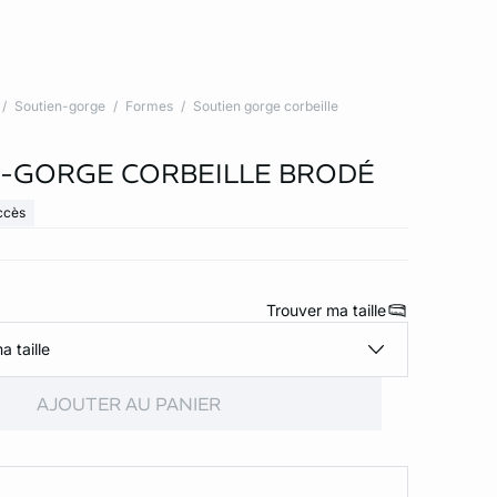
Soutien-gorge
Formes
Soutien gorge corbeille
-GORGE CORBEILLE BRODÉ
ccès
Trouver ma taille
a taille
AJOUTER AU PANIER