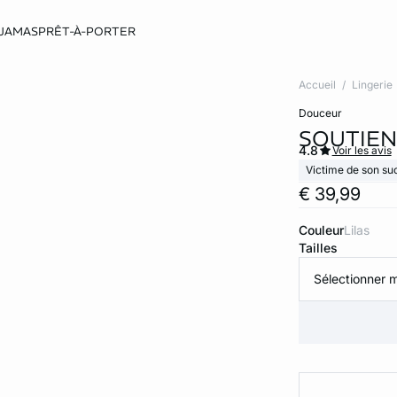
JAMAS
PRÊT-À-PORTER
Accueil
Lingerie
douceur
SOUTIEN
4.8
Voir les avis
Victime de son su
€ 39,99
Couleur
lilas
Tailles
Sélectionner m