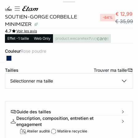
idole
€ 12,99
SOUTIEN-GORGE CORBEILLE
-64%
€ 35,99
MINIMIZER
4.7
Voir les avis
Effet -1 taille
Web Only
product.wecaretext
Couleur
rose poudre
Tailles
Trouver ma taille
ard
question
Sélectionner ma taille
Guide des tailles
Description, composition, entretien et
engagement
Atelier audité
Matière recyclée