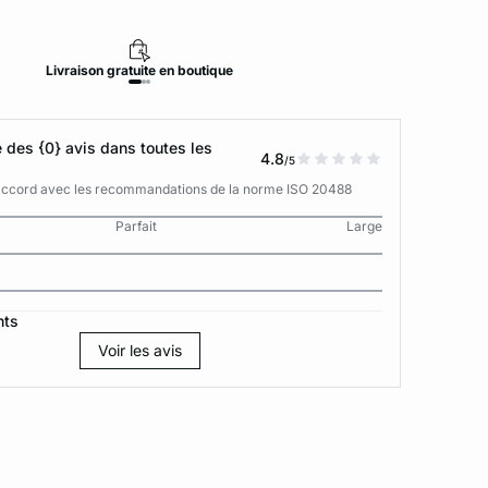
Livraison
gratuite
en boutique
Retour
des {0} avis dans toutes les
4.8
/5
n accord avec les recommandations de la norme ISO 20488
Parfait
Large
nts
Voir les avis