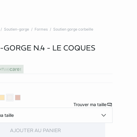
Soutien-gorge
Formes
Soutien gorge corbeille
-GORGE N.4 - LE COQUES
xt
Trouver ma taille
a taille
AJOUTER AU PANIER