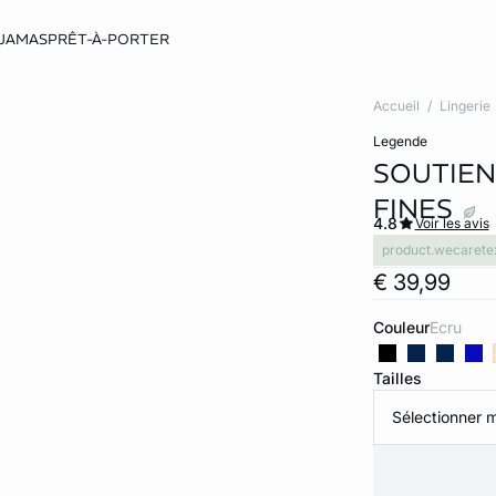
JAMAS
PRÊT-À-PORTER
Accueil
Lingerie
legende
SOUTIEN
FINES
4.8
Voir les avis
product.wecarete
€ 39,99
Couleur
ecru
Tailles
Sélectionner m