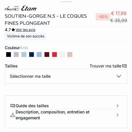
panama
€ 17,99
SOUTIEN-GORGE N.5 - LE COQUES
-50%
€ 35,99
FINES PLONGEANT
4.7
Voir les avis
Victime de son succès
Couleur
anis
Tailles
Trouver ma taille
ard
question
Sélectionner ma taille
Guide des tailles
Description, composition, entretien et
engagement