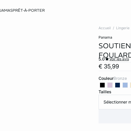
JAMAS
PRÊT-À-PORTER
Accueil
Lingerie
panama
SOUTIEN
FOULARD
5.0
Voir les avis
€ 35,99
Couleur
bronze
Tailles
Sélectionner m