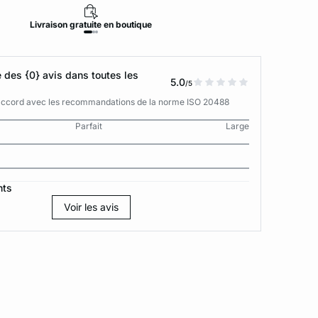
Livraison
gratuite
en boutique
Retour
des {0} avis dans toutes les
5.0
/5
n accord avec les recommandations de la norme ISO 20488
Parfait
Large
nts
Voir les avis