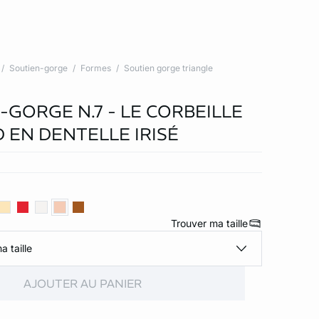
Soutien-gorge
Formes
Soutien gorge triangle
-GORGE N.7 - LE CORBEILLE
 EN DENTELLE IRISÉ
Trouver ma taille
a taille
AJOUTER AU PANIER