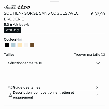
amazone
SOUTIEN-GORGE SANS COQUES AVEC
€ 32,99
BRODERIE
5.0
Voir les avis
Web Only
Couleur
noir
Tailles
Trouver ma taille
ard
question
Sélectionner ma taille
Guide des tailles
Description, composition, entretien et
engagement