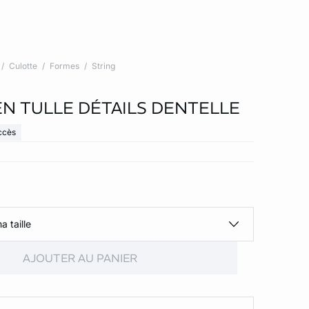
Culotte
Formes
String
EN TULLE DÉTAILS DENTELLE
ccès
a taille
AJOUTER AU PANIER