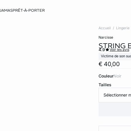
JAMAS
PRÊT-À-PORTER
Accueil
Lingerie
narcisse
STRING 
4.9
Voir les avis
Victime de son su
€ 40,00
Couleur
noir
Tailles
Sélectionner m