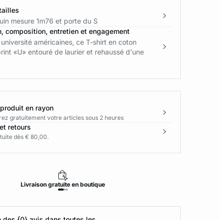
ailles
in mesure 1m76 et porte du S
n, composition, entretien et engagement
 université américaines, ce T-shirt en coton
rint «U» entouré de laurier et rehaussé d'une
 produit en rayon
rez gratuitement votre articles sous 2 heures
et retours
tuite dès € 80,00.
Livraison
gratuite
en boutique
Retour
des {0} avis dans toutes les