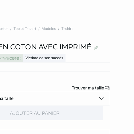
orter
Top et T-shirt
Modèles
T-shirt
 EN COTON AVEC IMPRIMÉ
xt
Victime de son succès
Trouver ma taille
a taille
AJOUTER AU PANIER