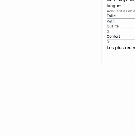
langues
Avis vérifiés e
Taille
Petit
Qualité
0
Confort
0
Les plus réce