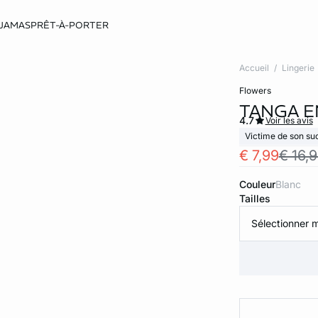
JAMAS
PRÊT-À-PORTER
Accueil
Lingerie
flowers
TANGA E
4.7
Voir les avis
Victime de son su
€ 7,99
€ 16,
Couleur
blanc
Tailles
Sélectionner m