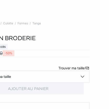
Culotte
Formes
Tanga
N BRODERIE
ccès
99
-53%
Trouver ma taille
a taille
AJOUTER AU PANIER