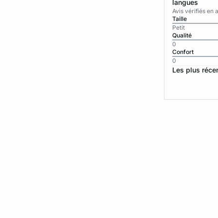
langues
Avis vérifiés e
Taille
Petit
Qualité
0
Confort
0
Les plus réce