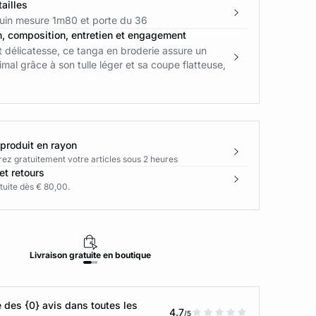
ailles
in mesure 1m80 et porte du 36
n, composition, entretien et engagement
 délicatesse, ce tanga en broderie assure un
imal grâce à son tulle léger et sa coupe flatteuse,
 produit en rayon
rez gratuitement votre articles sous 2 heures
et retours
tuite dès € 80,00.
Livraison
gratuite
en boutique
Retour
des {0} avis dans toutes les
4.7
/5