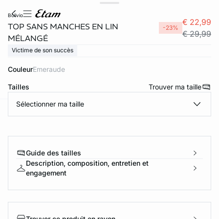
bolivio
€ 22,99
TOP SANS MANCHES EN LIN
-23%
€ 29,99
MÉLANGÉ
Victime de son succès
Couleur
emeraude
Tailles
Trouver ma taille
Sélectionner ma taille
ard
question
Guide des tailles
Description, composition, entretien et
engagement
Trouver ce produit en rayon