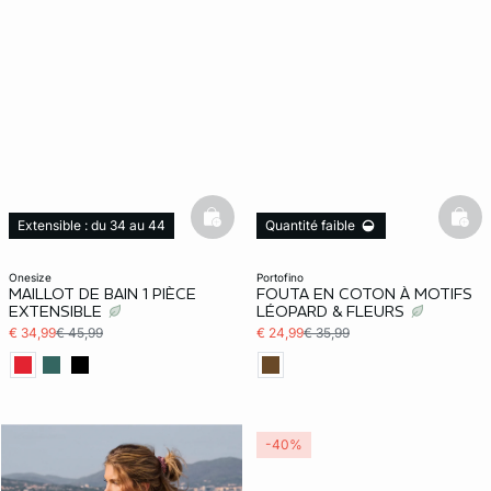
basketfull
bask
Extensible : du 34 au 44
Quantité faible
Quantité faible
onesize
portofino
MAILLOT DE BAIN 1 PIÈCE
FOUTA EN COTON À MOTIFS
EXTENSIBLE
LÉOPARD & FLEURS
€ 34,99
€ 45,99
€ 24,99
€ 35,99
-40%