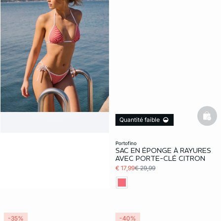
bask
Quantité faible
portofino
SAC EN ÉPONGE À RAYURES
AVEC PORTE-CLÉ CITRON
€ 17,99
€ 29,99
-35%
-40%