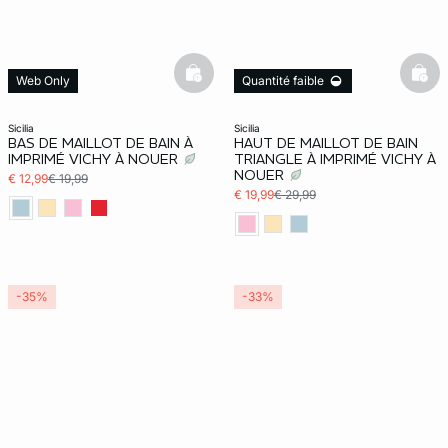
basketfull
bask
Web Only
Quantité faible
Quantité faible
sicilia
sicilia
BAS DE MAILLOT DE BAIN À
HAUT DE MAILLOT DE BAIN
IMPRIMÉ VICHY À NOUER
TRIANGLE À IMPRIMÉ VICHY À
NOUER
€ 12,99
€ 19,99
€ 19,99
€ 29,99
-35%
-33%