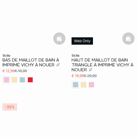
basketfull
bask
Web Only
Quantité faible
sicilia
sicilia
BAS DE MAILLOT DE BAIN À
HAUT DE MAILLOT DE BAIN
IMPRIMÉ VICHY À NOUER
TRIANGLE À IMPRIMÉ VICHY À
NOUER
€ 12,99
€ 19,99
€ 19,99
€ 29,99
-33%