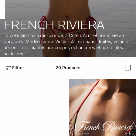
ard
question
FRENCH RIVIERA
La collection bain s’inspire de la Côte d’Azur et prend vie au
bord de la Méditerranée. Vichy solaire, charms fruités, volants
aériens : des maillots aux coupes échancrées et aux teintes
acidulées.
Filtrer
20
Products
i