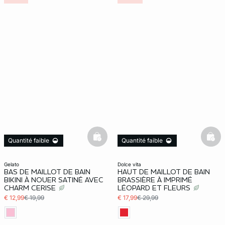
basketfull
bask
Quantité faible
Quantité faible
gelato
dolce vita
BAS DE MAILLOT DE BAIN
HAUT DE MAILLOT DE BAIN
BIKINI À NOUER SATINÉ AVEC
BRASSIÈRE À IMPRIMÉ
CHARM CERISE
LÉOPARD ET FLEURS
€ 12,99
€ 19,99
€ 17,99
€ 29,99