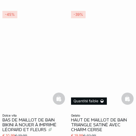
-45%
-39%
basketfull
bask
Quantité faible
dolce vita
gelato
BAS DE MAILLOT DE BAIN
HAUT DE MAILLOT DE BAIN
BIKINI À NOUER À IMPRIMÉ
TRIANGLE SATINÉ AVEC
LÉOPARD ET FLEURS
CHARM CERISE
€ 10,99
€ 19,99
€ 19,99
€ 32,99