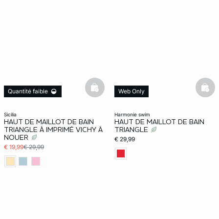
basketfull
bask
Quantité faible
Web Only
sicilia
harmonie swim
HAUT DE MAILLOT DE BAIN
HAUT DE MAILLOT DE BAIN
TRIANGLE À IMPRIMÉ VICHY À
TRIANGLE
NOUER
€ 29,99
€ 19,99
€ 29,99