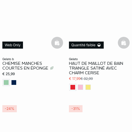
basketfull
bask
Web Only
Quantité faible
Quantité faible
gelato b
gelato
CHEMISE MANCHES
HAUT DE MAILLOT DE BAIN
COURTES EN ÉPONGE
TRIANGLE SATINÉ AVEC
CHARM CERISE
€ 25,99
€ 17,99
€ 32,99
-24%
-31%