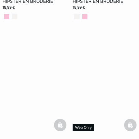
HIPSTER EN BRODERIE
HIPSTER EN BRODERIE
18,99 €
18,99 €
basketfull
bask
Web Only