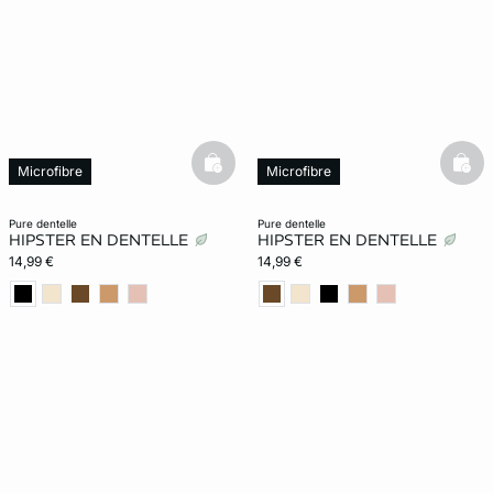
basketfull
bask
Microfibre
Microfibre
pure dentelle
pure dentelle
HIPSTER EN DENTELLE
HIPSTER EN DENTELLE
14,99 €
14,99 €