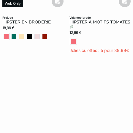
basketfull
bask
Web Only
prelude
volantee brode
HIPSTER EN BRODERIE
HIPSTER À MOTIFS TOMATES
18,99 €
12,99 €
Jolies culottes : 5 pour 39,99€