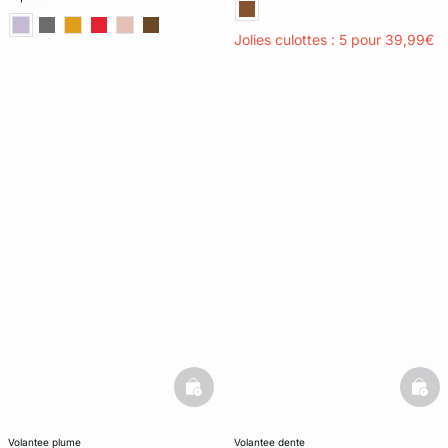
Jolies culottes : 5 pour 39,99€
basketfull
bask
volantee plume
volantee dente