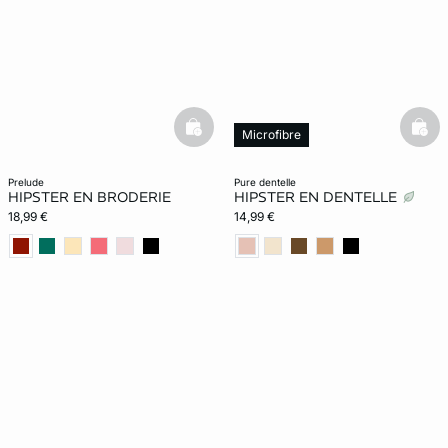
basketfull
bask
Microfibre
prelude
pure dentelle
HIPSTER EN BRODERIE
HIPSTER EN DENTELLE
18,99 €
14,99 €