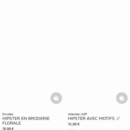
basketfull
bask
envolee
volantee chiff
HIPSTER EN BRODERIE
HIPSTER AVEC MOTIFS
FLORALE
10,99 €
18,99 €