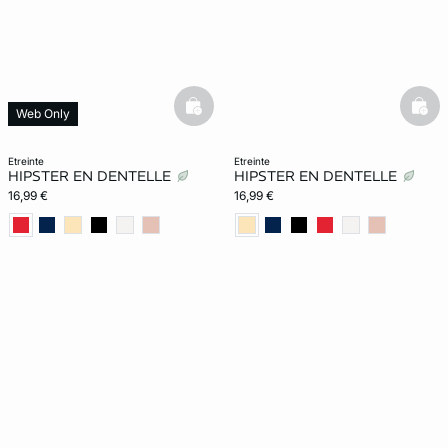
basketfull
bask
Web Only
etreinte
etreinte
HIPSTER EN DENTELLE
HIPSTER EN DENTELLE
16,99 €
16,99 €