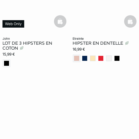
basketfull
bask
Web Only
john
etreinte
LOT DE 3 HIPSTERS EN
HIPSTER EN DENTELLE
COTON
16,99 €
15,99 €