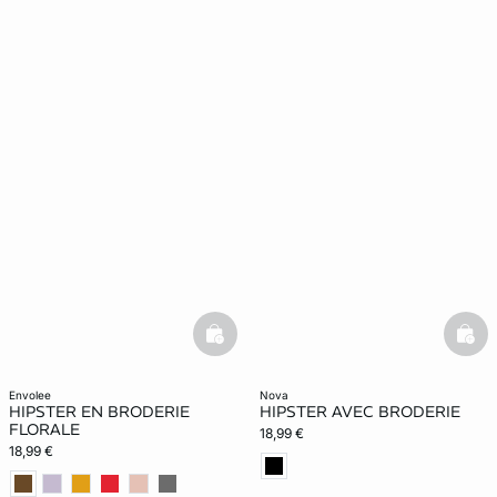
basketfull
bask
envolee
nova
HIPSTER EN BRODERIE
HIPSTER AVEC BRODERIE
FLORALE
18,99 €
18,99 €