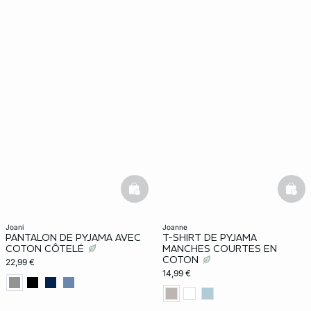
basketfull
bask
joani
joanne
PANTALON DE PYJAMA AVEC
T-SHIRT DE PYJAMA
COTON CÔTELÉ
MANCHES COURTES EN
COTON
22,99 €
14,99 €