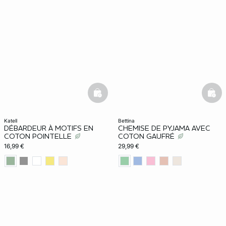
basketfull
bask
katell
bettina
DÉBARDEUR À MOTIFS EN
CHEMISE DE PYJAMA AVEC
COTON POINTELLE
COTON GAUFRÉ
16,99 €
29,99 €