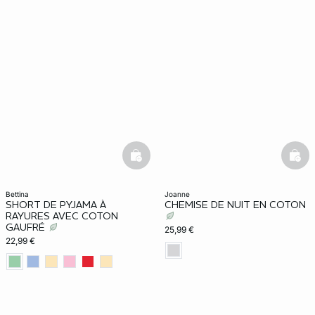
basketfull
bask
bettina
joanne
SHORT DE PYJAMA À
CHEMISE DE NUIT EN COTON
RAYURES AVEC COTON
GAUFRÉ
25,99 €
22,99 €