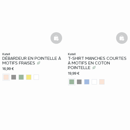
basketfull
bask
katell
katell
DÉBARDEUR EN POINTELLE À
T-SHIRT MANCHES COURTES
MOTIFS FRAISES
À MOTIFS EN COTON
POINTELLE
16,99 €
19,99 €