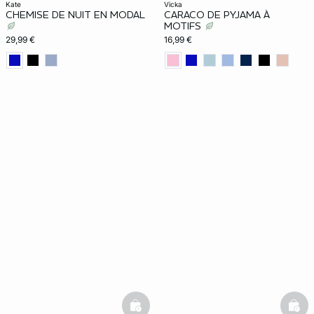
kate
vicka
CHEMISE DE NUIT EN MODAL
CARACO DE PYJAMA À
MOTIFS
29,99 €
16,99 €
basketfull
bask