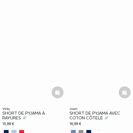
basketfull
bask
vicky
joani
SHORT DE PYJAMA À
SHORT DE PYJAMA AVEC
RAYURES
COTON CÔTELÉ
15,99 €
16,99 €