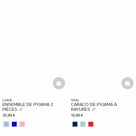
basketfull
bask
ludvik
vicky
ENSEMBLE DE PYJAMA 2
CARACO DE PYJAMA À
PIÈCES
RAYURES
35,99 €
16,99 €