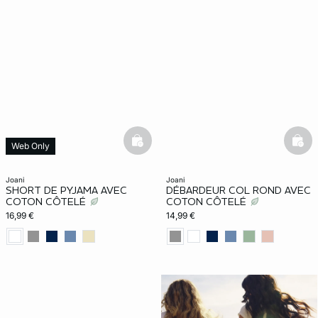
basketfull
bask
Web Only
joani
joani
SHORT DE PYJAMA AVEC
DÉBARDEUR COL ROND AVEC
COTON CÔTELÉ
COTON CÔTELÉ
16,99 €
14,99 €