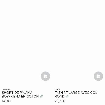
basketfull
bask
joanne
kate
SHORT DE PYJAMA
T-SHIRT LARGE AVEC COL
BOYFRIEND EN COTON
ROND
14,99 €
22,99 €