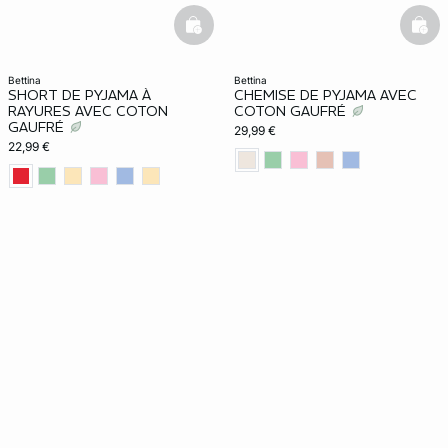
basketfull
bask
bettina
bettina
SHORT DE PYJAMA À
CHEMISE DE PYJAMA AVEC
RAYURES AVEC COTON
COTON GAUFRÉ
GAUFRÉ
29,99 €
22,99 €