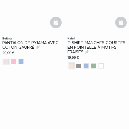
basketfull
bask
bettina
katell
PANTALON DE PYJAMA AVEC
T-SHIRT MANCHES COURTES
COTON GAUFRÉ
EN POINTELLE À MOTIFS
FRAISES
29,99 €
19,99 €