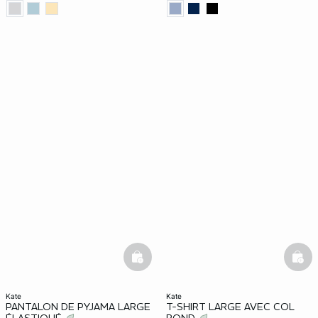
basketfull
bask
kate
kate
PANTALON DE PYJAMA LARGE
T-SHIRT LARGE AVEC COL