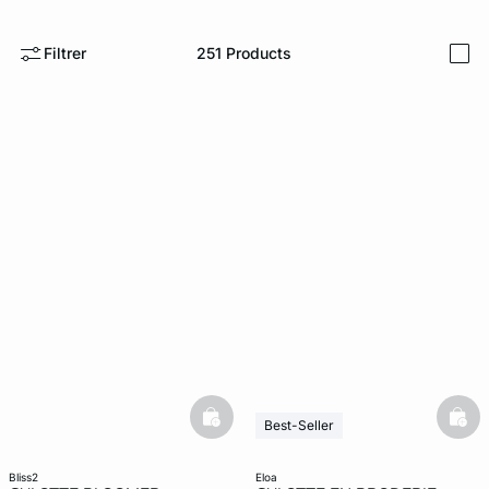
ard
question
Filtrer
251
Products
i
basketfull
bask
Best-Seller
bliss2
eloa