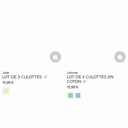
basketfull
bask
jade
johnnie
LOT DE 3 CULOTTES
LOT DE 3 CULOTTES EN
COTON
15,99 €
15,99 €