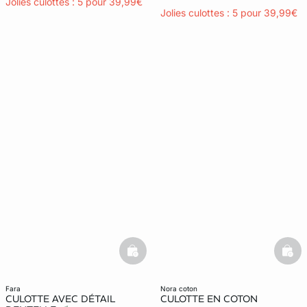
Jolies culottes : 5 pour 39,99€
Jolies culottes : 5 pour 39,99€
basketfull
bask
fara
nora coton
CULOTTE AVEC DÉTAIL
CULOTTE EN COTON