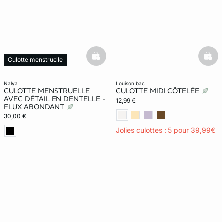
basketfull
bask
Culotte menstruelle
Web Only
nalya
louison bac
CULOTTE MENSTRUELLE
CULOTTE MIDI CÔTELÉE
AVEC DÉTAIL EN DENTELLE -
12,99 €
FLUX ABONDANT
30,00 €
Jolies culottes : 5 pour 39,99€