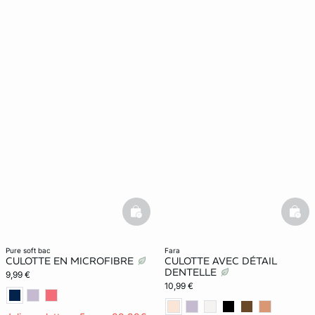
basketfull
bask
pure soft bac
fara
CULOTTE EN MICROFIBRE
CULOTTE AVEC DÉTAIL
DENTELLE
9,99 €
10,99 €