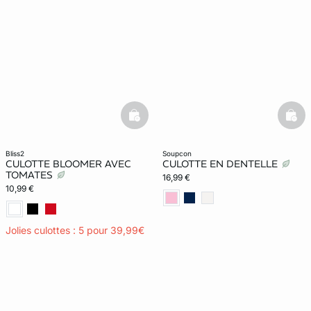
basketfull
bask
bliss2
soupcon
CULOTTE BLOOMER AVEC
CULOTTE EN DENTELLE
TOMATES
16,99 €
10,99 €
Jolies culottes : 5 pour 39,99€