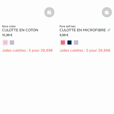
basketfull
bask
nora coton
pure soft bac
CULOTTE EN COTON
CULOTTE EN MICROFIBRE
10,99 €
9,99 €
Jolies culottes : 5 pour 39,99€
Jolies culottes : 5 pour 39,99€