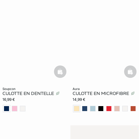
basketfull
bask
soupcon
aura
CULOTTE EN DENTELLE
CULOTTE EN MICROFIBRE
16,99 €
14,99 €