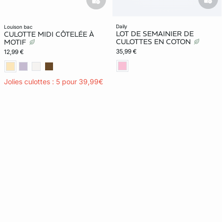
bask
basketfull
daily
louison bac
LOT DE SEMAINIER DE
CULOTTE MIDI CÔTELÉE À
CULOTTES EN COTON
MOTIF
35,99 €
12,99 €
Jolies culottes : 5 pour 39,99€