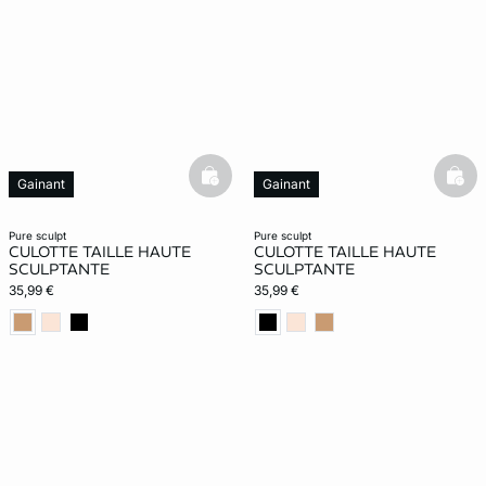
basketfull
bask
Gainant
Gainant
pure sculpt
pure sculpt
CULOTTE TAILLE HAUTE
CULOTTE TAILLE HAUTE
SCULPTANTE
SCULPTANTE
35,99 €
35,99 €